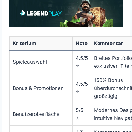
Kriterium
Note
Kommentar
4.5/5
Breites Portfolio
Spieleauswahl
⭐
exklusiven Titel
150% Bonus
4.5/5
Bonus & Promotionen
überdurchschnit
⭐
großzügig
5/5
Modernes Desig
Benutzeroberfläche
⭐
intuitive Naviga