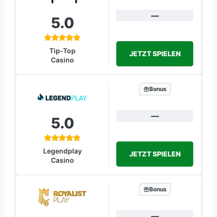
—
5.0
Tip-Top
JETZT SPIELEN
Casino
Bonus
—
5.0
Legendplay
JETZT SPIELEN
Casino
Bonus
—