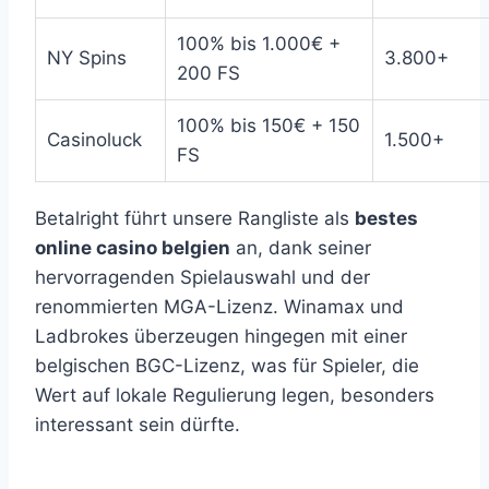
100% bis 1.000€ +
NY Spins
3.800+
200 FS
100% bis 150€ + 150
Casinoluck
1.500+
FS
Betalright führt unsere Rangliste als
bestes
online casino belgien
an, dank seiner
hervorragenden Spielauswahl und der
renommierten MGA-Lizenz. Winamax und
Ladbrokes überzeugen hingegen mit einer
belgischen BGC-Lizenz, was für Spieler, die
Wert auf lokale Regulierung legen, besonders
interessant sein dürfte.