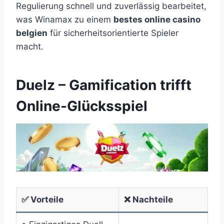
Regulierung schnell und zuverlässig bearbeitet,
was Winamax zu einem
bestes online casino
belgien
für sicherheitsorientierte Spieler
macht.
Duelz – Gamification trifft
Online-Glücksspiel
✅ Vorteile
❌ Nachteile