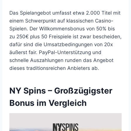
Das Spielangebot umfasst etwa 2.000 Titel mit
einem Schwerpunkt auf klassischen Casino-
Spielen. Der Willkommensbonus von 50% bis
zu 250€ plus 50 Freispiele ist zwar bescheiden,
dafür sind die Umsatzbedingungen von 20x
äußerst fair. PayPal-Unterstützung und
schnelle Auszahlungen runden das Angebot
dieses traditionsreichen Anbieters ab.
NY Spins – Großzügigster
Bonus im Vergleich