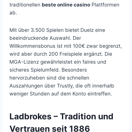
traditionellen
beste online casino
Plattformen
ab.
Mit über 3.500 Spielen bietet Duelz eine
beeindruckende Auswahl. Der
Willkommensbonus ist mit 100€ zwar begrenzt,
wird aber durch 200 Freispiele ergänzt. Die
MGA-Lizenz gewährleistet ein faires und
sicheres Spielumfeld. Besonders
hervorzuheben sind die schnellen
Auszahlungen über Trustly, die oft innerhalb
weniger Stunden auf dem Konto eintreffen.
Ladbrokes – Tradition und
Vertrauen seit 1886