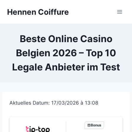
Zum
Hennen Coiffure
Inhalt
springen
Beste Online Casino
Belgien 2026 – Top 10
Legale Anbieter im Test
Aktuelles Datum: 17/03/2026 à 13:08
Bonus