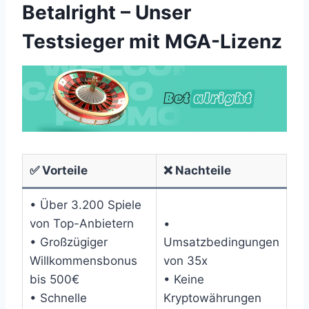
Betalright – Unser
Testsieger mit MGA-Lizenz
✅ Vorteile
❌ Nachteile
• Über 3.200 Spiele
von Top-Anbietern
•
• Großzügiger
Umsatzbedingungen
Willkommensbonus
von 35x
bis 500€
• Keine
• Schnelle
Kryptowährungen