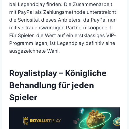
bei Legendplay finden. Die Zusammenarbeit
mit PayPal als Zahlungsmethode unterstreicht
die Seriosität dieses Anbieters, da PayPal nur
mit vertrauenswürdigen Partnern kooperiert.
Für Spieler, die Wert auf ein erstklassiges VIP-
Programm legen, ist Legendplay definitiv eine
ausgezeichnete Wahl.
Royalistplay – Königliche
Behandlung für jeden
Spieler