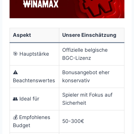
Aspekt
Unsere Einschätzung
Offizielle belgische
🎯 Hauptstärke
BGC-Lizenz
⚠️
Bonusangebot eher
Beachtenswertes
konservativ
Spieler mit Fokus auf
👥 Ideal für
Sicherheit
💰 Empfohlenes
50-300€
Budget