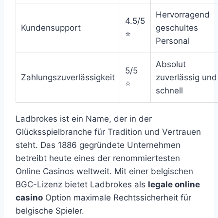
Hervorragend
4.5/5
Kundensupport
geschultes
⭐
Personal
Absolut
5/5
Zahlungszuverlässigkeit
zuverlässig und
⭐
schnell
Ladbrokes ist ein Name, der in der
Glücksspielbranche für Tradition und Vertrauen
steht. Das 1886 gegründete Unternehmen
betreibt heute eines der renommiertesten
Online Casinos weltweit. Mit einer belgischen
BGC-Lizenz bietet Ladbrokes als
legale online
casino
Option maximale Rechtssicherheit für
belgische Spieler.