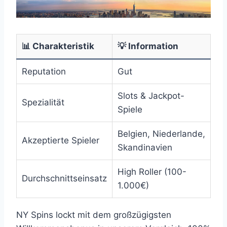
📊 Charakteristik
💡 Information
Reputation
Gut
Slots & Jackpot-
Spezialität
Spiele
Belgien, Niederlande,
Akzeptierte Spieler
Skandinavien
High Roller (100-
Durchschnittseinsatz
1.000€)
NY Spins lockt mit dem großzügigsten